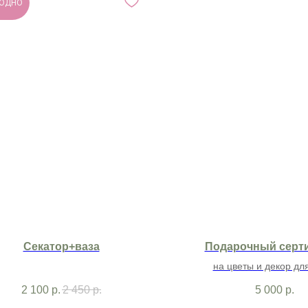
ОДНО
Секатор+ваза
Подарочный серт
на цветы и декор дл
2 100
р.
2 450
р.
5 000
р.