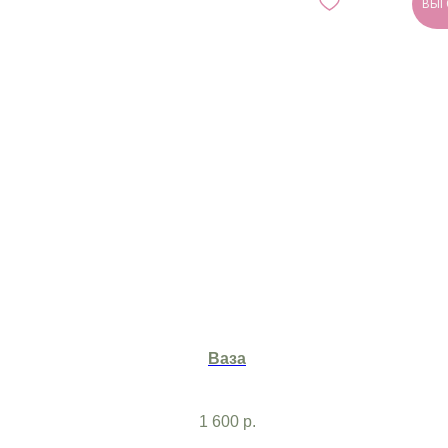
ВЫГ
Ваза
1 600
р.