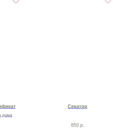
ификат
Секатор
я дома
850
р.